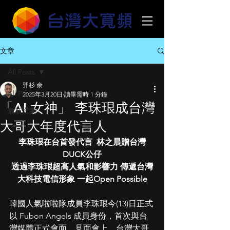
文章
All Posts
羿杉 余
All Posts
2025年3月20日
讀畢需時 1 分鐘
「AI 女神」 李珠珢成台灣
最新方案
大哥大年度代言人
李珠珢在台首發代言  林之晨贈台灣
DUCK公仔
透過李珠珢超高人氣和影響力 傳遞台灣
大科技電信形象 一起Open Possible
韓國人氣啦啦隊成員李珠珢今(13)日正式
以 Fubon Angels 成員身份，首次與台
灣媒體正式會面。見面會上，台灣大哥