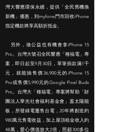
灣大響應環保永續，提供「全民舊機換
新機」優惠，到myfone門市回收iPhone
指定機款將享高額折抵金。
　另外，做公益也有機會拿iPhone 15 
Pro。台灣大號召全民響應「種福電」專
案，即日起至9月30日，單筆捐款滿1千
元，就能抽售價36,900元的iPhone 15 
Pro或售價5,990元的Google Pixel Buds 
Pro。台灣大「種福電」專案將幫助「財
團法人華光社會福利基金會」蓋太陽能
板，所發綠電躉售台電，20年將創造約
980萬元售電收益，加上屋頂租金收入約
48萬，愛心價值放大2倍，照顧300多位