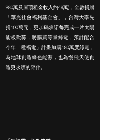
980萬及屋頂租金收入約48萬)，全數捐贈
「華光社會福利基金會」，台灣大率先
捐100萬元，更加碼承諾每完成一片太陽
能板勸募，將購買等量綠電，預計配合
今年「種福電」計畫加購180萬度綠電，
為地球創造綠色能源，也為慢飛天使創
造更永續的陪伴。