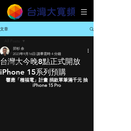
文章
All Posts
羿杉 余
All Posts
2023年9月16日
讀畢需時 4 分鐘
台灣大今晚8點正式開放
最新方案
iPhone 15系列預購
響應「種福電」計畫 捐款單筆滿千元 抽
iPhone 15 Pro