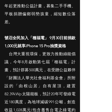
年起更推動公益計畫，募集二手手機、
平板捐贈偏鄉弱勢孩童，縮短數位落
差。
號召全民加入「種福電」 9月30日前捐款
1,000元就享iPhone 15 Pro抽獎資格
　台灣大重視環保，更致力推動綠能倡
議，今年8月啟動第七屆「種福電」計
畫，預計群募500萬元，在受贈公益夥伴
「財團法人華光社會福利基金會」所附
設的「由根山居」自有屋頂，建置
82.39kWp太陽能板，預計20年可發綠電
近180萬度，為地球減碳991公噸，創造
收益1,028萬元(包含躉售台電之綠電約