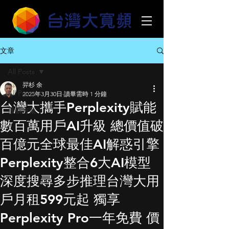
文章
All Posts
羿杉 余
All Posts
2025年3月30日
讀畢需時 1 分鐘
台灣大攜手Perplexity賦能
最新方案
數百萬用戶AI升級 總價值破
百億元全球最佳AI解惑引擎
Perplexity整合6大AI模型
深度搜尋多步推理台灣大用
戶月租599元起 獨享
Perplexity Pro一年免費 價